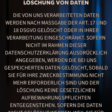
LÖSCHUNG VON DATEN
DIE VON UNS VERARBEITETEN DATEN
WERDEN NACH MASSGABE DER ART. 17 UND 1
8 DSGVO GELÖSCHT ODER IN IHRER V
ERARBEITUNG EINGESCHRÄNKT. SOFERN N
ICHT IM RAHMEN DIESER D
ATENSCHUTZERKLÄRUNG AUSDRÜCKLICH A
NGEGEBEN, WERDEN DIE BEI UNS G
ESPEICHERTEN DATEN GELÖSCHT, SOBALD S
IE FÜR IHRE ZWECKBESTIMMUNG NICHT M
EHR ERFORDERLICH SIND UND DER L
ÖSCHUNG KEINE GESETZLICHEN A
UFBEWAHRUNGSPFLICHTEN E
NTGEGENSTEHEN. SOFERN DIE DATEN N