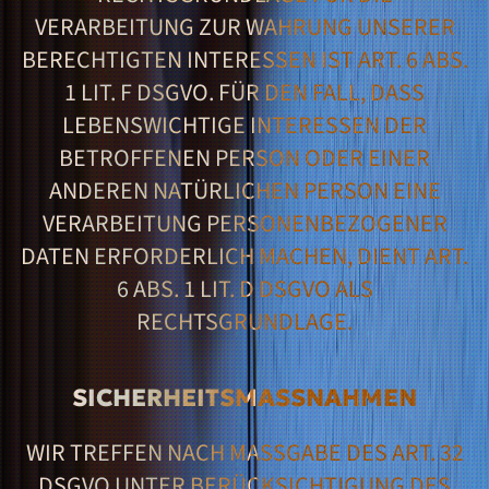
RARBEITUNG ZUR WAHRUNG UNSERER BE
RECHTIGTEN INTERESSEN IST ART. 6 ABS. 1
LIT. F DSGVO. FÜR DEN FALL, DASS LE
BENSWICHTIGE INTERESSEN DER BE
TROFFENEN PERSON ODER EINER AN
DEREN NATÜRLICHEN PERSON EINE VE
RARBEITUNG PERSONENBEZOGENER DA
TEN ERFORDERLICH MACHEN, DIENT ART. 6
ABS. 1 LIT. D DSGVO ALS RE
CHTSGRUNDLAGE.
SICHERHEITSMASSNAHMEN
WIR TREFFEN NACH MASSGABE DES ART. 32 D
SGVO UNTER BERÜCKSICHTIGUNG DES S