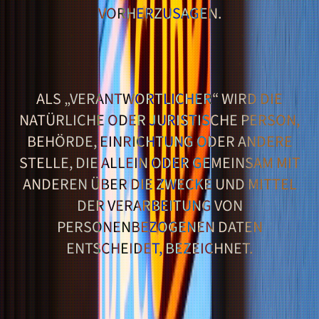
VORHERZUSAGEN.
ALS „VERANTWORTLICHER“ WIRD DIE
NATÜRLICHE ODER JURISTISCHE PERSON,
BEHÖRDE, EINRICHTUNG ODER ANDERE
STELLE, DIE ALLEIN ODER GEMEINSAM MIT
ANDEREN ÜBER DIE ZWECKE UND MITTEL
DER VERARBEITUNG VON
PERSONENBEZOGENEN DATEN
ENTSCHEIDET, BEZEICHNET.