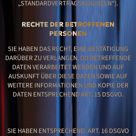
STANDARDVERTRAGSKLAUSELN“).
RECHTE DER BETROFFENEN
PERSONEN
SIE HABEN DAS RECHT, EINE BESTÄTIGUNG
DARÜBER ZU VERLANGEN, OB BETREFFENDE
DATEN VERARBEITET WERDEN UND AUF
AUSKUNFT ÜBER DIESE DATEN SOWIE AUF
WEITERE INFORMATIONEN UND KOPIE DER
DATEN ENTSPRECHEND ART. 15 DSGVO.
SIE HABEN ENTSPRECHEND. ART. 16 DSGVO