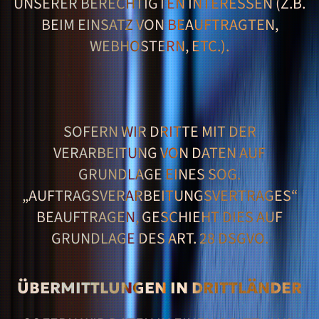
UNSERER BERECHTIGTEN INTERESSEN (Z.B.
BEIM EINSATZ VON BEAUFTRAGTEN,
WEBHOSTERN, ETC.).
SOFERN WIR DRITTE MIT DER
VERARBEITUNG VON DATEN AUF
GRUNDLAGE EINES SOG.
„AUFTRAGSVERARBEITUNGSVERTRAGES“
BEAUFTRAGEN, GESCHIEHT DIES AUF
GRUNDLAGE DES ART. 28 DSGVO.
ÜBERMITTLUNGEN IN DRITTLÄNDER