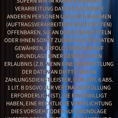
SOFERN WIR IM RAHMEN UNSERER
VERARBEITUNG DATEN GEGENÜBER
ANDEREN PERSONEN UND UNTERNEHMEN
(AUFTRAGSVERARBEITERN ODER DRITTEN)
OFFENBAREN, SIE AN DIESE ÜBERMITTELN
ODER IHNEN SONST ZUGRIFF AUF DIE DATEN
GEWÄHREN, ERFOLGT DIES NUR AUF
GRUNDLAGE EINER GESETZLICHEN
ERLAUBNIS (Z.B. WENN EINE ÜBERMITTLUNG
DER DATEN AN DRITTE, WIE AN
ZAHLUNGSDIENSTLEISTER, GEM. ART. 6 ABS.
1 LIT. B DSGVO ZUR VERTRAGSERFÜLLUNG
ERFORDERLICH IST), SIE EINGEWILLIGT
HABEN, EINE RECHTLICHE VERPFLICHTUNG
DIES VORSIEHT ODER AUF GRUNDLAGE