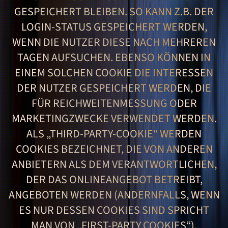
SPEICHERT BLEIBEN. SO KANN Z.B. DER LO
GIN-STATUS GESPEICHERT WERDEN, WE
NN DIE NUTZER DIESE NACH MEHREREN TA
GEN AUFSUCHEN. EBENSO KÖNNEN IN EI
NEM SOLCHEN COOKIE DIE INTERESSEN DE
R NUTZER GESPEICHERT WERDEN, DIE FÜ
R REICHWEITENMESSUNG ODER MA
RKETINGZWECKE VERWENDET WERDEN. AL
S „THIRD-PARTY-COOKIE“ WERDEN CO
OKIES BEZEICHNET, DIE VON ANDEREN AN
BIETERN ALS DEM VERANTWORTLICHEN, DE
R DAS ONLINEANGEBOT BETREIBT, AN
GEBOTEN WERDEN (ANDERNFALLS, WENN ES
NUR DESSEN COOKIES SIND SPRICHT MA
N VON „FIRST-PARTY COOKIES“).