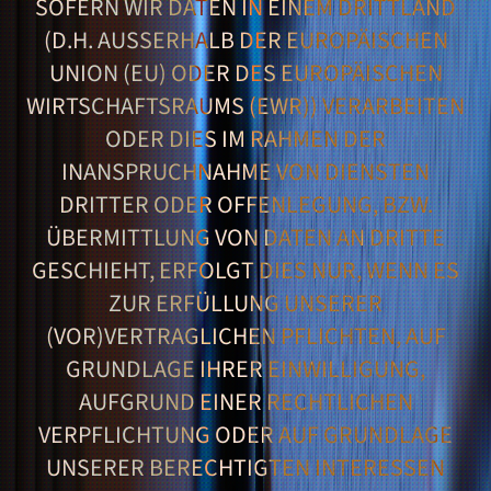
SOFERN WIR DATEN IN EINEM DRITTLAND
(D.H. AUSSERHALB DER EUROPÄISCHEN U
NION (EU) ODER DES EUROPÄISCHEN W
IRTSCHAFTSRAUMS (EWR)) VERARBEITEN O
DER DIES IM RAHMEN DER I
NANSPRUCHNAHME VON DIENSTEN D
RITTER ODER OFFENLEGUNG, BZW. Ü
BERMITTLUNG VON DATEN AN DRITTE G
ESCHIEHT, ERFOLGT DIES NUR, WENN ES Z
UR ERFÜLLUNG UNSERER (
VOR)VERTRAGLICHEN PFLICHTEN, AUF G
RUNDLAGE IHRER EINWILLIGUNG, A
UFGRUND EINER RECHTLICHEN V
ERPFLICHTUNG ODER AUF GRUNDLAGE U
NSERER BERECHTIGTEN INTERESSEN G