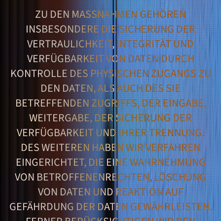
ZU DEN MASSNAHMEN GEHÖREN I
NSBESONDERE DIE SICHERUNG DER V
ERTRAULICHKEIT, INTEGRITÄT UND V
ERFÜGBARKEIT VON DATEN DURCH K
ONTROLLE DES PHYSISCHEN ZUGANGS ZU D
EN DATEN, ALS AUCH DES SIE B
ETREFFENDEN ZUGRIFFS, DER EINGABE, W
EITERGABE, DER SICHERUNG DER V
ERFÜGBARKEIT UND IHRER TRENNUNG. D
ES WEITEREN HABEN WIR VERFAHREN E
INGERICHTET, DIE EINE WAHRNEHMUNG V
ON BETROFFENENRECHTEN, LÖSCHUNG V
ON DATEN UND REAKTION AUF G
EFÄHRDUNG DER DATEN GEWÄHRLEISTEN. F