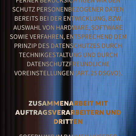
ERNER BERÜCKSICHTIGEN WIR DEN S
CHUTZ PERSONENBEZOGENER DATEN B
EREITS BEI DER ENTWICKLUNG, BZW. A
USWAHL VON HARDWARE, SOFTWARE S
OWIE VERFAHREN, ENTSPRECHEND DEM P
RINZIP DES DATENSCHUTZES DURCH T
ECHNIKGESTALTUNG UND DURCH D
ATENSCHUTZFREUNDLICHE V
OREINSTELLUNGEN (ART. 25 DSGVO).
ZUSAMMENARBEIT MIT
AUFTRAGSVERARBEITERN UND
DRITTEN