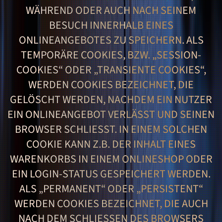
WÄHREND ODER AUCH NACH SEINEM
BESUCH INNERHALB EINES
ONLINEANGEBOTES ZU SPEICHERN. ALS
TEMPORÄRE COOKIES, BZW. „SESSION-
COOKIES“ ODER „TRANSIENTE COOKIES“,
WERDEN COOKIES BEZEICHNET, DIE
GELÖSCHT WERDEN, NACHDEM EIN NUTZER
EIN ONLINEANGEBOT VERLÄSST UND SEINEN
BROWSER SCHLIESST. IN EINEM SOLCHEN C
OOKIE KANN Z.B. DER INHALT EINES W
ARENKORBS IN EINEM ONLINESHOP ODER E
IN LOGIN-STATUS GESPEICHERT WERDEN. A
LS „PERMANENT“ ODER „PERSISTENT“ W
ERDEN COOKIES BEZEICHNET, DIE AUCH N
ACH DEM SCHLIESSEN DES BROWSERS GE