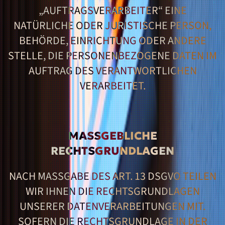
„AUFTRAGSVERARBEITER“ EINE
NATÜRLICHE ODER JURISTISCHE PERSON,
BEHÖRDE, EINRICHTUNG ODER ANDERE
STELLE, DIE PERSONENBEZOGENE DATEN IM
AUFTRAG DES VERANTWORTLICHEN
VERARBEITET.
MASSGEBLICHE R
ECHTSGRUNDLAGEN
NACH MASSGABE DES ART. 13 DSGVO TEILEN W
IR IHNEN DIE RECHTSGRUNDLAGEN U
NSERER DATENVERARBEITUNGEN MIT. S
OFERN DIE RECHTSGRUNDLAGE IN DER D