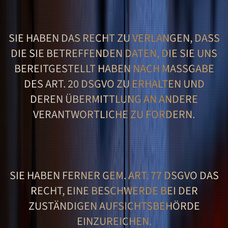
SIE HABEN DAS RECHT ZU VERLANGEN, DASS
DIE SIE BETREFFENDEN DATEN, DIE SIE UNS
BEREITGESTELLT HABEN NACH MASSGABE D
ES ART. 20 DSGVO ZU ERHALTEN UND D
EREN ÜBERMITTLUNG AN ANDERE V
ERANTWORTLICHE ZU FORDERN.
SIE HABEN FERNER GEM. ART. 77 DSGVO DAS
RECHT, EINE BESCHWERDE BEI DER
ZUSTÄNDIGEN AUFSICHTSBEHÖRDE
EINZUREICHEN.