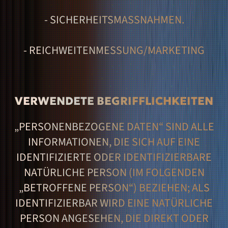
- SICHERHEITSMASSNAHMEN.
- REICHWEITENMESSUNG/MARKETING
VERWENDETE BEGRIFFLICHKEITEN
„PERSONENBEZOGENE DATEN“ SIND ALLE
INFORMATIONEN, DIE SICH AUF EINE
IDENTIFIZIERTE ODER IDENTIFIZIERBARE
NATÜRLICHE PERSON (IM FOLGENDEN
„BETROFFENE PERSON“) BEZIEHEN; ALS
IDENTIFIZIERBAR WIRD EINE NATÜRLICHE
PERSON ANGESEHEN, DIE DIREKT ODER