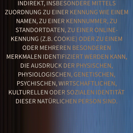
INDIREKT, INSBESONDERE MITTELS
ZUORDNUNG ZU EINER KENNUNG WIE EINEM
NAMEN, ZU EINER KENNNUMMER, ZU
STANDORTDATEN, ZU EINER ONLINE-
KENNUNG (Z.B. COOKIE) ODER ZU EINEM
ODER MEHREREN BESONDEREN
MERKMALEN IDENTIFIZIERT WERDEN KANN,
DIE AUSDRUCK DER PHYSISCHEN,
PHYSIOLOGISCHEN, GENETISCHEN,
PSYCHISCHEN, WIRTSCHAFTLICHEN,
KULTURELLEN ODER SOZIALEN IDENTITÄT
DIESER NATÜRLICHEN PERSON SIND.