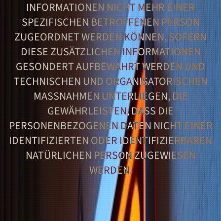
INFORMATIONEN NICHT MEHR EINER
SPEZIFISCHEN BETROFFENEN PERSON
ZUGEORDNET WERDEN KÖNNEN, SOFERN
DIESE ZUSÄTZLICHEN INFORMATIONEN
GESONDERT AUFBEWAHRT WERDEN UND
TECHNISCHEN UND ORGANISATORISCHEN
MASSNAHMEN UNTERLIEGEN, DIE G
EWÄHRLEISTEN, DASS DIE P
ERSONENBEZOGENEN DATEN NICHT EINER I
DENTIFIZIERTEN ODER IDENTIFIZIERBAREN N
ATÜRLICHEN PERSON ZUGEWIESEN W
ERDEN.