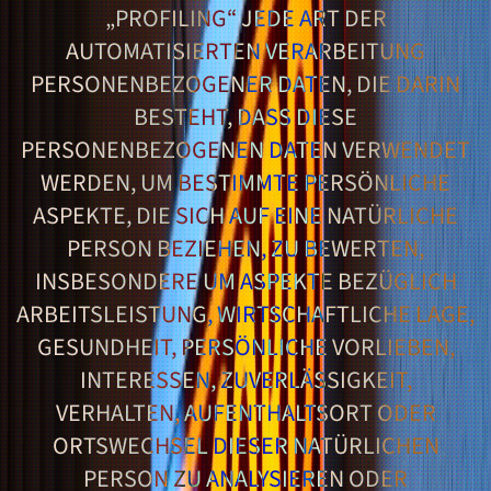
„PROFILING“ JEDE ART DER
AUTOMATISIERTEN VERARBEITUNG
PERSONENBEZOGENER DATEN, DIE DARIN
BESTEHT, DASS DIESE
PERSONENBEZOGENEN DATEN VERWENDET
WERDEN, UM BESTIMMTE PERSÖNLICHE
ASPEKTE, DIE SICH AUF EINE NATÜRLICHE
PERSON BEZIEHEN, ZU BEWERTEN,
INSBESONDERE UM ASPEKTE BEZÜGLICH
ARBEITSLEISTUNG, WIRTSCHAFTLICHE LAGE,
GESUNDHEIT, PERSÖNLICHE VORLIEBEN,
INTERESSEN, ZUVERLÄSSIGKEIT,
VERHALTEN, AUFENTHALTSORT ODER
ORTSWECHSEL DIESER NATÜRLICHEN
PERSON ZU ANALYSIEREN ODER