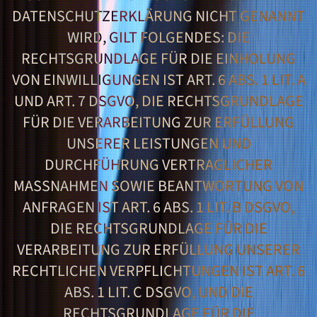
ATENSCHUTZERKLÄRUNG NICHT GENANNT W
IRD, GILT FOLGENDES: DIE R
ECHTSGRUNDLAGE FÜR DIE EINHOLUNG V
ON EINWILLIGUNGEN IST ART. 6 ABS. 1 LIT. A U
ND ART. 7 DSGVO, DIE RECHTSGRUNDLAGE F
ÜR DIE VERARBEITUNG ZUR ERFÜLLUNG U
NSERER LEISTUNGEN UND D
URCHFÜHRUNG VERTRAGLICHER M
ASSNAHMEN SOWIE BEANTWORTUNG VON AN
FRAGEN IST ART. 6 ABS. 1 LIT. B DSGVO, DI
E RECHTSGRUNDLAGE FÜR DIE VE
RARBEITUNG ZUR ERFÜLLUNG UNSERER RE
CHTLICHEN VERPFLICHTUNGEN IST ART. 6 AB
S. 1 LIT. C DSGVO, UND DIE RE
CHTSGRUNDLAGE FÜR DIE VE