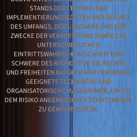
TANDS DER TECHNIK, DER I
MPLEMENTIERUNGSKOSTEN UND DER ART, D
ES UMFANGS, DER UMSTÄNDE UND DER Z
WECKE DER VERARBEITUNG SOWIE DER U
NTERSCHIEDLICHEN E
INTRITTSWAHRSCHEINLICHKEIT UND S
CHWERE DES RISIKOS FÜR DIE RECHTE U
ND FREIHEITEN NATÜRLICHER PERSONEN, G
EEIGNETE TECHNISCHE UND O
RGANISATORISCHE MASSNAHMEN, UM EIN DE
M RISIKO ANGEMESSENES SCHUTZNIVEAU ZU
GEWÄHRLEISTEN.