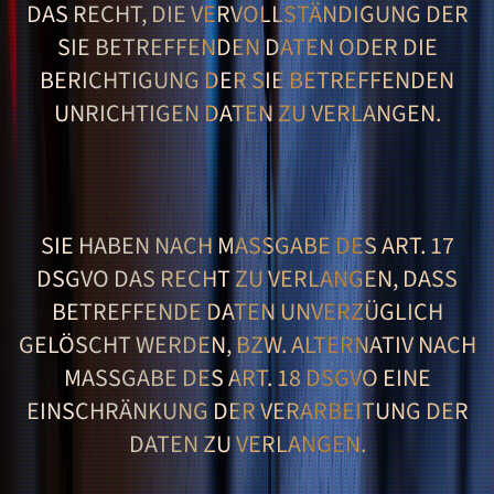
DAS RECHT, DIE VERVOLLSTÄNDIGUNG DER
SIE BETREFFENDEN DATEN ODER DIE
BERICHTIGUNG DER SIE BETREFFENDEN
UNRICHTIGEN DATEN ZU VERLANGEN.
SIE HABEN NACH MASSGABE DES ART. 17 D
SGVO DAS RECHT ZU VERLANGEN, DASS B
ETREFFENDE DATEN UNVERZÜGLICH G
ELÖSCHT WERDEN, BZW. ALTERNATIV NACH M
ASSGABE DES ART. 18 DSGVO EINE EI
NSCHRÄNKUNG DER VERARBEITUNG DER DA
TEN ZU VERLANGEN.