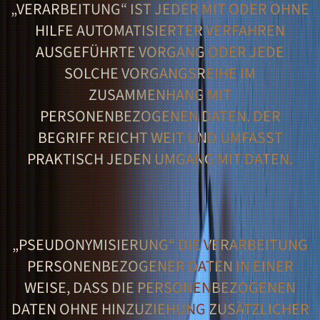
„VERARBEITUNG“ IST JEDER MIT ODER OHNE
HILFE AUTOMATISIERTER VERFAHREN
AUSGEFÜHRTE VORGANG ODER JEDE
SOLCHE VORGANGSREIHE IM
ZUSAMMENHANG MIT
PERSONENBEZOGENEN DATEN. DER
BEGRIFF REICHT WEIT UND UMFASST
PRAKTISCH JEDEN UMGANG MIT DATEN.
„PSEUDONYMISIERUNG“ DIE VERARBEITUNG
PERSONENBEZOGENER DATEN IN EINER
WEISE, DASS DIE PERSONENBEZOGENEN
DATEN OHNE HINZUZIEHUNG ZUSÄTZLICHER