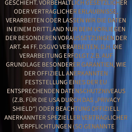
ESCHIEHT. VORBEHALTLICH GESETZLICHER O
DER VERTRAGLICHER ERLAUBNISSE, V
ERARBEITEN ODER LASSEN WIR DIE DATEN I
N EINEM DRITTLAND NUR BEIM VORLIEGEN D
ER BESONDEREN VORAUSSETZUNGEN DER A
RT. 44 FF. DSGVO VERARBEITEN. D.H. DIE V
ERARBEITUNG ERFOLGT Z.B. AUF G
RUNDLAGE BESONDERER GARANTIEN, WIE D
ER OFFIZIELL ANERKANNTEN F
ESTSTELLUNG EINES DER EU E
NTSPRECHENDEN DATENSCHUTZNIVEAUS (
Z.B. FÜR DIE USA DURCH DAS „PRIVACY S
HIELD“) ODER BEACHTUNG OFFIZIELL A
NERKANNTER SPEZIELLER VERTRAGLICHER V
ERPFLICHTUNGEN (SO GENANNTE „